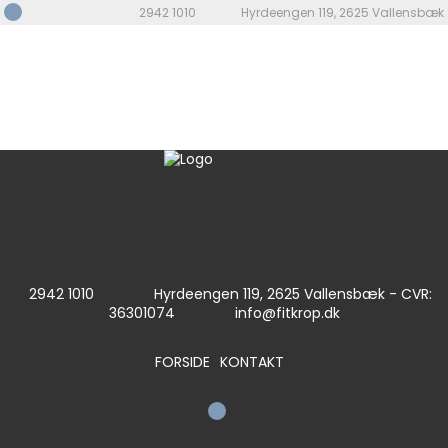
2942 1010
Hyrdeengen 119, 2625 Vallensbæk
ly3
|
←
Kontakt
wpadmin
|
10. marts 2018
2942 1010
Hyrdeengen 119, 2625 Vallensbæk - CVR:
36301074
info@fitkrop.dk
FORSIDE
KONTAKT