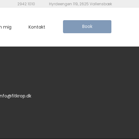
2942 1010
Hyrdeengen 119, 2625 Vallensbæk
Book
 mig
Kontakt
fo@fitkrop.dk