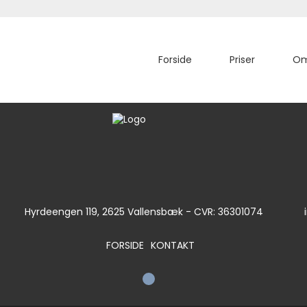
Forside
Priser
Om
10
Hyrdeengen 119, 2625 Vallensbæk - CVR: 36301074
in
FORSIDE
KONTAKT